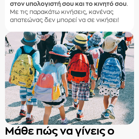
στον υπολογιστή σου και το κινητό σου
.
Με τις παρακάτω κινήσεις, κανένας
απατεώνας δεν μπορεί να σε νικήσει!
Μάθε πώς να γίνεις ο