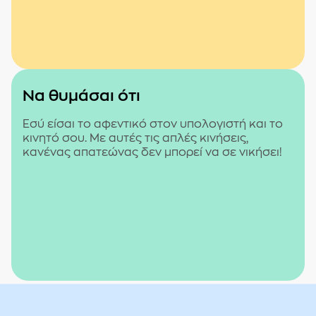
Να θυμάσαι ότι
Eσύ είσαι το αφεντικό στον υπολογιστή και το
κινητό σου. Με αυτές τις απλές κινήσεις,
κανένας απατεώνας δεν μπορεί να σε νικήσει!