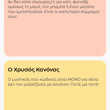
Αν δεν είσαι σίγουρος/η για κάτι, φώναξε
αμέσως τη μαμά, τον μπαμπά ή έναν μεγάλο
που εμπιστεύεσαι. Είναι οι καλύτεροι σύμμαχοί
σου!
Ο Χρυσός Κανόνας
Ο μυστικός σου κωδικός είναι ΜΟΝΟ για σένα.
Δεν τον μοιράζεσαι με κανέναν. Ποτέ, μα ποτέ!