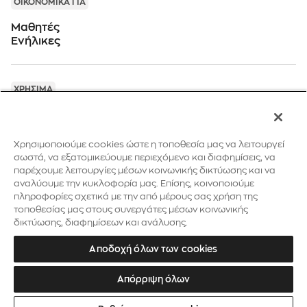
ΟΙΚΟΝΟΜΙΚΑ ΓΙΑ
Μαθητές
Ενήλικες
ΧΡΗΣΙΜΑ
Εκδηλώσεις και Δράσεις
Εργαστήριο
Δραστηριότητες για Γονείς & Παιδιά
Χρησιμοποιούμε cookies ώστε η τοποθεσία μας να λειτουργεί
Δραστηριότητες για Γονείς & Εφήβους
σωστά, να εξατομικεύουμε περιεχόμενο και διαφημίσεις, να
παρέχουμε λειτουργίες μέσων κοινωνικής δικτύωσης και να
αναλύουμε την κυκλοφορία μας. Επίσης, κοινοποιούμε
πληροφορίες σχετικά με την από μέρους σας χρήση της
ΑΚΟΛΟΥΘΗΣΤΕ ΜΑΣ:
τοποθεσίας μας στους συνεργάτες μέσων κοινωνικής
δικτύωσης, διαφημίσεων και ανάλυσης.
Τράπεζα της Ελλάδος
Αποδοχή όλων των cookies
Μουσείο της Τράπεζας της Ελλάδος
Απόρριψη όλων