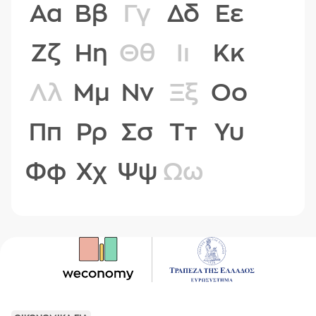
Αα
Ββ
Γγ
Δδ
Εε
Ζζ
Ηη
Θθ
Ιι
Κκ
Λλ
Μμ
Νν
Ξξ
Οο
Ππ
Ρρ
Σσ
Ττ
Υυ
Φφ
Χχ
Ψψ
Ωω