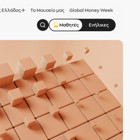
ς Ελλάδος
Το Μουσείο μας
Global Money Week
Μαθητές
Ενήλικες
Αναζήτηση