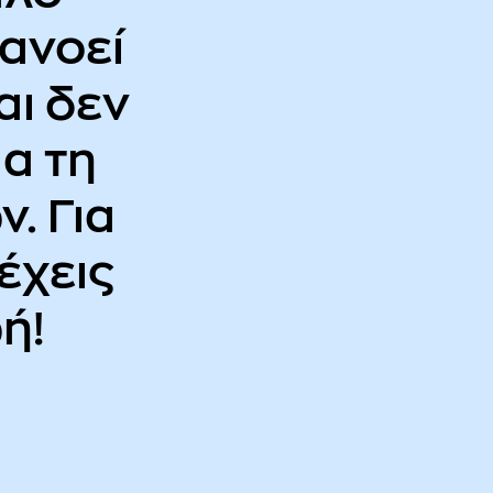
ανοεί
αι δεν
ια τη
. Για
έχεις
ή!