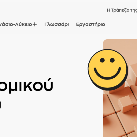
Η Τράπεζα τη
νάσιο-Λύκειο
Γλωσσάρι
Εργαστήριο
ομικού
ύ