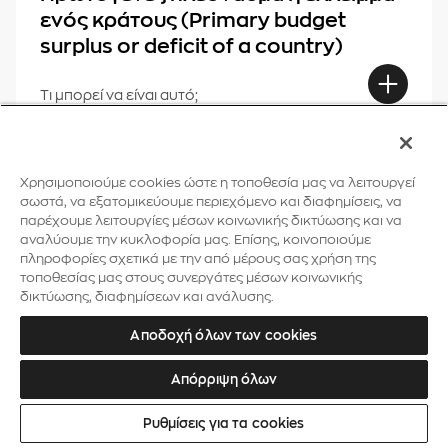
ενός κράτους (Primary budget
surplus or deficit of a country)
Τι μπορεί να είναι αυτό;
Ρρ
Χρησιμοποιούμε cookies ώστε η τοποθεσία μας να λειτουργεί
σωστά, να εξατομικεύουμε περιεχόμενο και διαφημίσεις, να
παρέχουμε λειτουργίες μέσων κοινωνικής δικτύωσης και να
Ρευστότητα της επένδυσης (Liquidity
αναλύουμε την κυκλοφορία μας. Επίσης, κοινοποιούμε
of investment)
πληροφορίες σχετικά με την από μέρους σας χρήση της
τοποθεσίας μας στους συνεργάτες μέσων κοινωνικής
δικτύωσης, διαφημίσεων και ανάλυσης.
Τι μπορεί να είναι αυτό;
Αποδοχή όλων των cookies
Απόρριψη όλων
Ρομποτική (Robotics)
Ρυθμίσεις για τα cookies
Τι μπορεί να είναι αυτό;