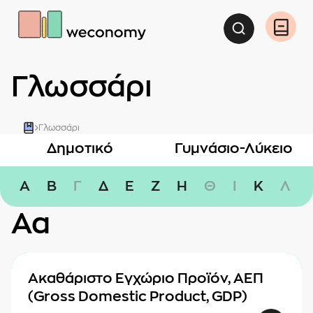
Αναζήτη
Άνοιγ
Γλωσσάρι
Γλωσσάρι
Δημοτικό
Γυμνάσιο-Λύκειο
Α
Β
Γ
Δ
Ε
Ζ
Η
Θ
Ι
Κ
Λ
Αα
Ακαθάριστο Εγχώριο Προϊόν, ΑΕΠ
(Gross Domestic Product, GDP)