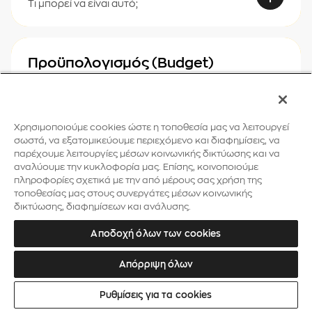
Τι μπορεί να είναι αυτό;
Προϋπολογισμός (Budget)
Τι μπορεί να είναι αυτό;
Χρησιμοποιούμε cookies ώστε η τοποθεσία μας να λειτουργεί
Ρρ
σωστά, να εξατομικεύουμε περιεχόμενο και διαφημίσεις, να
παρέχουμε λειτουργίες μέσων κοινωνικής δικτύωσης και να
αναλύουμε την κυκλοφορία μας. Επίσης, κοινοποιούμε
πληροφορίες σχετικά με την από μέρους σας χρήση της
Ρομποτική (Robotics)
τοποθεσίας μας στους συνεργάτες μέσων κοινωνικής
δικτύωσης, διαφημίσεων και ανάλυσης.
Τι μπορεί να είναι αυτό;
Αποδοχή όλων των cookies
Σσ
Απόρριψη όλων
Ρυθμίσεις για τα cookies