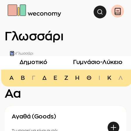
Αναζήτη
Άνοιγ
Γλωσσάρι
Γλωσσάρι
Δημοτικό
Γυμνάσιο-Λύκειο
Α
Β
Γ
Δ
Ε
Ζ
Η
Θ
Ι
Κ
Λ
Αα
Αγαθά (Goods)
Τι μπορεί να είναι αυτό;