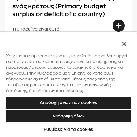
ενός κράτους (Primary budget
surplus or deficit of a country)
Τι μπορεί να είναι αυτό;
Ρρ
Χρησιμοποιούμε cookies ώστε η τοποθεσία μας να λειτουργεί
σωστά, να εξατομικεύουμε περιεχόμενο και διαφημίσεις, να
παρέχουμε λειτουργίες μέσων κοινωνικής δικτύωσης και να
Ρευστότητα της επένδυσης (Liquidity
αναλύουμε την κυκλοφορία μας. Επίσης, κοινοποιούμε
of investment)
πληροφορίες σχετικά με την από μέρους σας χρήση της
τοποθεσίας μας στους συνεργάτες μέσων κοινωνικής
δικτύωσης, διαφημίσεων και ανάλυσης.
Τι μπορεί να είναι αυτό;
Αποδοχή όλων των cookies
Απόρριψη όλων
Ρομποτική (Robotics)
Ρυθμίσεις για τα cookies
Τι μπορεί να είναι αυτό;