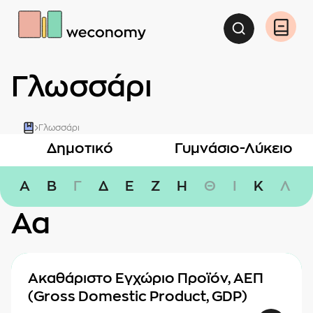
Αναζήτη
Άνοιγ
Γλωσσάρι
Γλωσσάρι
Δημοτικό
Γυμνάσιο-Λύκειο
Α
Β
Γ
Δ
Ε
Ζ
Η
Θ
Ι
Κ
Λ
Αα
Ακαθάριστο Εγχώριο Προϊόν, ΑΕΠ
(Gross Domestic Product, GDP)