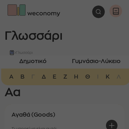
Αναζήτη
Άνοιγ
Γλωσσάρι
Γλωσσάρι
Δημοτικό
Γυμνάσιο-Λύκειο
Α
Β
Γ
Δ
Ε
Ζ
Η
Θ
Ι
Κ
Λ
Αα
Αγαθά (Goods)
Τι μπορεί να είναι αυτό;