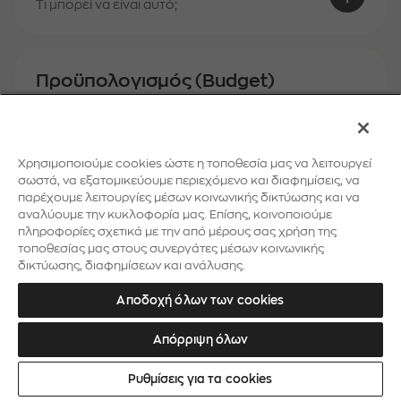
Τι μπορεί να είναι αυτό;
Προϋπολογισμός (Budget)
Τι μπορεί να είναι αυτό;
Χρησιμοποιούμε cookies ώστε η τοποθεσία μας να λειτουργεί
Ρρ
σωστά, να εξατομικεύουμε περιεχόμενο και διαφημίσεις, να
παρέχουμε λειτουργίες μέσων κοινωνικής δικτύωσης και να
αναλύουμε την κυκλοφορία μας. Επίσης, κοινοποιούμε
πληροφορίες σχετικά με την από μέρους σας χρήση της
Ρομποτική (Robotics)
τοποθεσίας μας στους συνεργάτες μέσων κοινωνικής
δικτύωσης, διαφημίσεων και ανάλυσης.
Τι μπορεί να είναι αυτό;
Αποδοχή όλων των cookies
Σσ
Απόρριψη όλων
Ρυθμίσεις για τα cookies